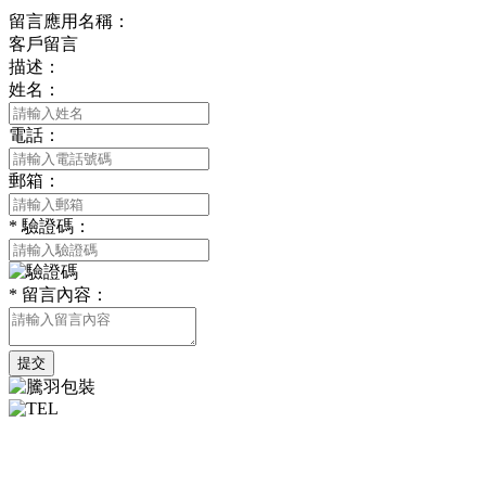
留言應用名稱：
客戶留言
描述：
姓名：
電話：
郵箱：
*
驗證碼：
*
留言內容：
提交
全國免費咨詢熱線：
13760699678