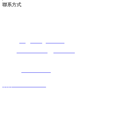
聯系方式
廣州市騰羽塑料制品有限公司
地址：廣州市越秀區廣園西路121號安華美博城二層49鋪
Email：
tengyu678@126.com
電話：
020-61145288
61145378
QQ:731859000 1637186017 1481768987
陳小姐：
13760699678
琪琪：13726709988
傳真：+8620-61145083