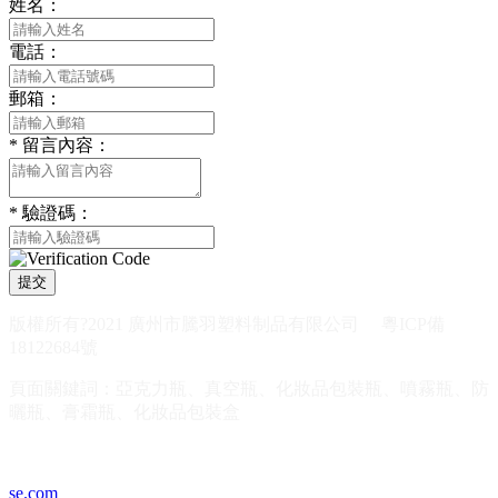
姓名：
電話：
郵箱：
*
留言內容：
*
驗證碼：
提交
版權所有?2021 廣州市騰羽塑料制品有限公司
粵ICP備
18122684號
頁面關鍵詞：亞克力瓶、真空瓶、化妝品包裝瓶、噴霧瓶、防
曬瓶、膏霜瓶、化妝品包裝盒
網站建設：
中企動力
廣州
se.com