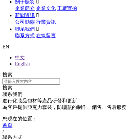
關于騰羽

企業簡介
企業文化
工廠實拍
新聞資訊

公司動態
行業資訊
聯系我們

聯系方式
在線留言
EN
中文
English
搜索
搜索
聯系我們
進行化妝品包材等產品研發和更新
為客戶提供亞克力套裝，防曬瓶的制作、銷售、售后服務
您現在的位置：
首頁
/
聯系方式