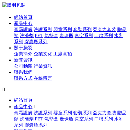
網站首頁
產品中心
膏霜護膚
洗護系列
嬰童系列
套裝系列
亞克力套裝
贈品
類
洗滌劑
PET
氣墊盒
走珠瓶
真空系列
口噴系列
水乳
系列
膠囊瓶系列
關于騰羽
企業簡介
企業文化
工廠實拍
新聞資訊
公司動態
行業資訊
聯系我們
聯系方式
在線留言

網站首頁
產品中心

膏霜護膚
洗護系列
嬰童系列
套裝系列
亞克力套裝
贈品
類
洗滌劑
PET
氣墊盒
走珠瓶
真空系列
口噴系列
水乳
系列
膠囊瓶系列