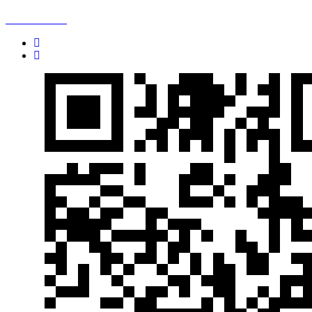
13760699678