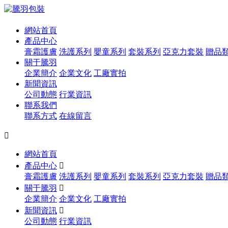
網站首頁
產品中心
膏霜護膚
洗護系列
嬰童系列
套裝系列
亞克力套裝
贈品
關于騰羽
企業簡介
企業文化
工廠實拍
新聞資訊
公司動態
行業資訊
聯系我們
聯系方式
在線留言

網站首頁
產品中心

膏霜護膚
洗護系列
嬰童系列
套裝系列
亞克力套裝
贈品
關于騰羽

企業簡介
企業文化
工廠實拍
新聞資訊

公司動態
行業資訊