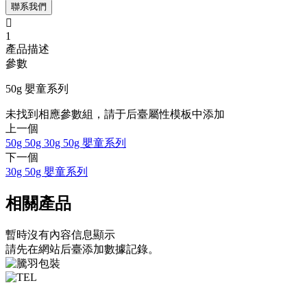
聯系我們

1
產品描述
參數
50g 嬰童系列
未找到相應參數組，請于后臺屬性模板中添加
上一個
50g 50g 30g 50g 嬰童系列
下一個
30g 50g 嬰童系列
相關產品
暫時沒有內容信息顯示
請先在網站后臺添加數據記錄。
全國免費咨詢熱線：