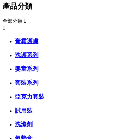
產品分類
全部分類


膏霜護膚
洗護系列
嬰童系列
套裝系列
亞克力套裝
試用裝
洗滌劑
氣墊盒