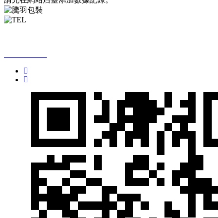
全國免費咨詢熱線：
13760699678