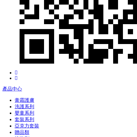
產品中心
膏霜護膚
洗護系列
嬰童系列
套裝系列
亞克力套裝
贈品類