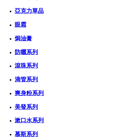
亞克力單品
眼霜
焗油膏
防曬系列
滾珠系列
滴管系列
爽身粉系列
美發系列
漱口水系列
慕斯系列